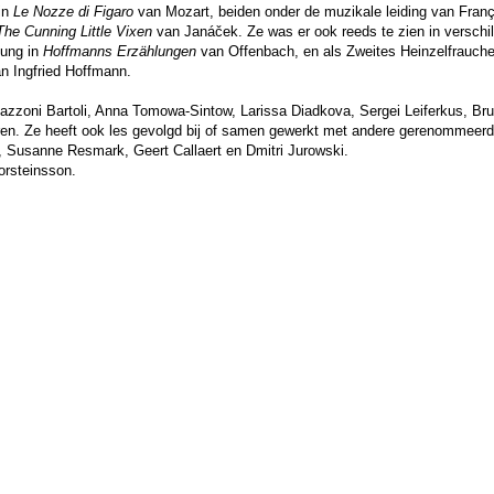
in
Le Nozze di Figaro
van Mozart, beiden onder de muzikale leiding van Franç
The Cunning Little Vixen
van Janá
č
ek. Ze was er ook reeds te zien in verschi
tung in
Hoffmanns Erzählungen
van Offenbach, en als Zweites Heinzelfrauch
n Ingfried Hoffmann.
zzoni Bartoli, Anna Tomowa-Sintow, Larissa Diadkova, Sergei Leiferkus, Br
ren. Ze heeft ook les gevolgd bij of samen gewerkt met andere gerenommeer
 Susanne Resmark, Geert Callaert en Dmitri Jurowski.
orsteinsson.