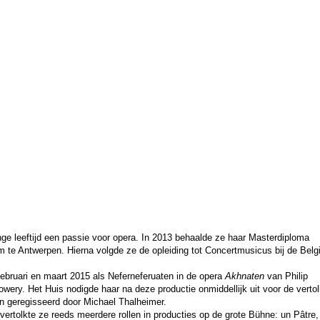
e leeftijd een passie voor opera. In 2013 behaalde ze haar Masterdiploma
m te Antwerpen. Hierna volgde ze de opleiding tot Concertmusicus bij de Belg
ebruari en maart 2015 als Neferneferuaten in de opera
Akhnaten
van Philip
owery. Het Huis nodigde haar na deze productie onmiddellijk uit voor de vertol
en geregisseerd door Michael Thalheimer.
ertolkte ze reeds meerdere rollen in producties op de grote Bühne: un Pâtre,