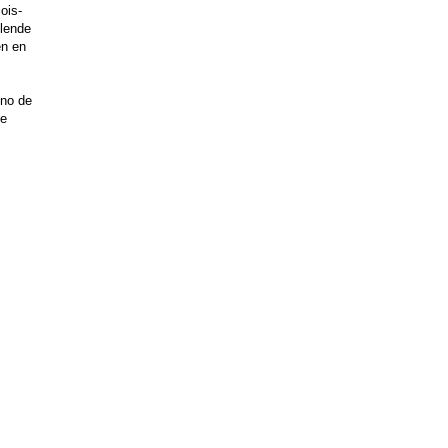
ois-
llende
en en
uno de
de