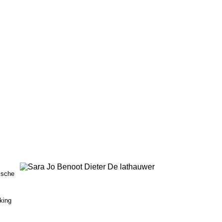
ische
king