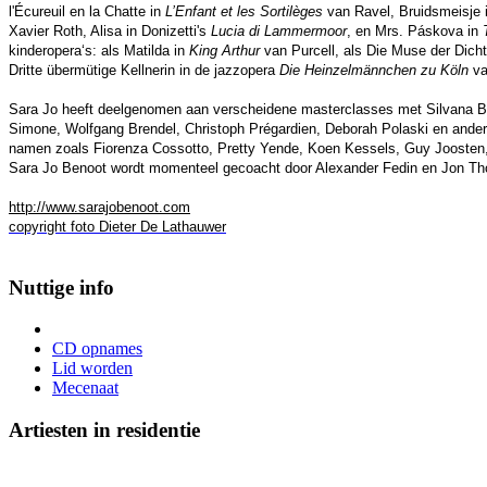
l'Écureuil en la Chatte in
L’Enfant et les Sortilèges
van Ravel, Bruidsmeisje 
Xavier Roth, Alisa in Donizetti's
Lucia di Lammermoor
, en Mrs. Páskova in
kinderopera‘s: als Matilda in
King Arthur
van Purcell, als Die Muse der Dich
Dritte übermütige Kellnerin in de jazzopera
Die Heinzelmännchen zu Köln
va
Sara Jo heeft deelgenomen aan verscheidene masterclasses met Silvana Ba
Simone, Wolfgang Brendel, Christoph Prégardien, Deborah Polaski en ande
namen zoals Fiorenza Cossotto, Pretty Yende, Koen Kessels, Guy Joosten,
Sara Jo Benoot wordt momenteel gecoacht door Alexander Fedin en Jon Th
http://www.sarajobenoot.com
copyright foto Dieter De Lathauwer
Nuttige info
CD opnames
Lid worden
Mecenaat
Artiesten in residentie