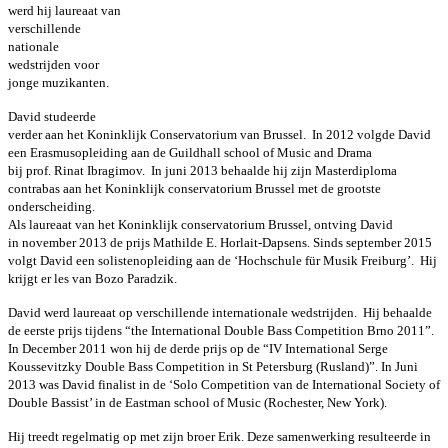
werd hij laureaat van
verschillende
nationale
wedstrijden voor
jonge muzikanten.
David studeerde
verder aan het Koninklijk Conservatorium van Brussel. In 2012 volgde David
een Erasmusopleiding aan de Guildhall school of Music and Drama
bij prof. Rinat Ibragimov. In juni 2013 behaalde hij zijn Masterdiploma
contrabas aan het Koninklijk conservatorium Brussel met de grootste
onderscheiding.
Als laureaat van het Koninklijk conservatorium Brussel, ontving David
in november 2013 de prijs Mathilde E. Horlait-Dapsens. Sinds september 2015
volgt David een solistenopleiding aan de ‘Hochschule für Musik Freiburg’. Hij
krijgt er les van Bozo Paradzik.
David werd laureaat op verschillende internationale wedstrijden. Hij behaalde
de eerste prijs tijdens “the International Double Bass Competition Brno 2011”.
In December 2011 won hij de derde prijs op de “IV International Serge
Koussevitzky Double Bass Competition in St Petersburg (Rusland)”. In Juni
2013 was David finalist in de ‘Solo Competition van de International Society of
Double Bassist’ in de Eastman school of Music (Rochester, New York).
Hij treedt regelmatig op met zijn broer Erik. Deze samenwerking resulteerde in