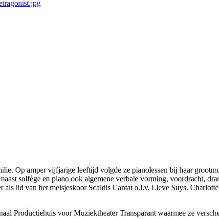
tragonist.jpg
ie. Op amper vijfjarige leeftijd volgde ze pianolessen bij haar grootmo
naast solfège en piano ook algemene verbale vorming, voordracht, dr
ls lid van het meisjeskoor Scaldis Cantat o.l.v. Lieve Suys. Charlotte
ionaal Productiehuis voor Muziektheater Transparant waarmee ze versch