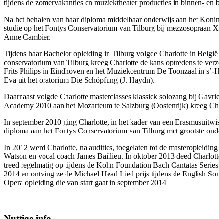
tijdens de zomervakanties en muziektheater producties in binnen- en b
Na het behalen van haar diploma middelbaar onderwijs aan het Konink
studie op het Fontys Conservatorium van Tilburg bij mezzosopraan Xe
Anne Cambier.
Tijdens haar Bachelor opleiding in Tilburg volgde Charlotte in Belgi
conservatorium van Tilburg kreeg Charlotte de kans optredens te ve
Frits Philips in Eindhoven en het Muziekcentrum De Toonzaal in s’-He
Eva uit het oratorium Die Schöpfung (J. Haydn).
Daarnaast volgde Charlotte masterclasses klassiek solozang bij Gavr
Academy 2010 aan het Mozarteum te Salzburg (Oostenrijk) kreeg Char
In september 2010 ging Charlotte, in het kader van een Erasmusuitwis
diploma aan het Fontys Conservatorium van Tilburg met grootste ond
In 2012 werd Charlotte, na audities, toegelaten tot de masteropleid
Watson en vocal coach James Baillieu. In oktober 2013 deed Charlotte 
treed regelmatig op tijdens de Kohn Foundation Bach Cantatas Series 
2014 en ontving ze de Michael Head Lied prijs tijdens de English 
Opera opleiding die van start gaat in september 2014
Nuttige info