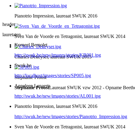
Pianotrio Impression, laureaat SWUK 2016
header
lauretaten
Sven Van de Voorde en Tetragonist, laureaat SWUK 2014
Korneel Bernolet
http://swuk.be/new/images/stories/KB001.jpg
Charles Dekeyser, laureaat SWUK 2015
Swuk.be
http://localhost/images/stories/SP005.jpg
Stephanie Proost
Anneleen Lenaerts
Stephanie Proost
Laureaat SWUK vzw 2012 - Opname Beet
http://swuk.be/new/images/stories/AL001.jpg
Pianotrio Impression, laureaat SWUK 2016
http://swuk.be/new/images/stories/Pianotrio_Impression.jpg
Sven Van de Voorde en Tetragonist, laureaat SWUK 2014