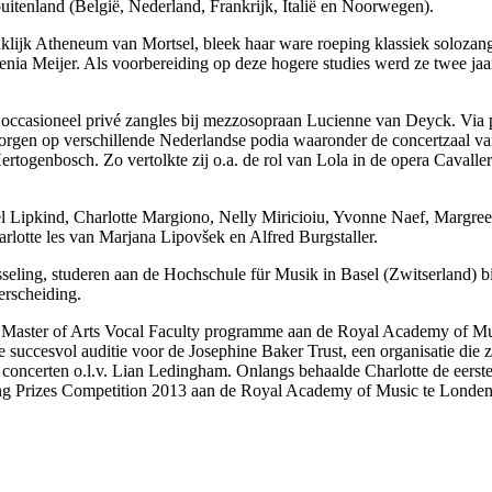
uitenland (België, Nederland, Frankrijk, Italië en Noorwegen).
lijk Atheneum van Mortsel, bleek haar ware roeping klassiek solozang 
nia Meijer. Als voorbereiding op deze hogere studies werd ze twee jaa
ë occasioneel privé zangles bij mezzosopraan Lucienne van Deyck. Via 
rzorgen op verschillende Nederlandse podia waaronder de concertzaal 
rtogenbosch. Zo vertolkte zij o.a. de rol van Lola in de opera Cavalle
iel Lipkind, Charlotte Margiono, Nelly Miricioiu, Yvonne Naef, Margre
lotte les van Marjana Lipovšek en Alfred Burgstaller.
seling, studeren aan de Hochschule für Musik in Basel (Zwitserland) bi
erscheiding.
ing Master of Arts Vocal Faculty programme aan de Royal Academy of Mu
succesvol auditie voor de Josephine Baker Trust, een organisatie die z
concerten o.l.v. Lian Ledingham. Onlangs behaalde Charlotte de eerste
Song Prizes Competition 2013 aan de Royal Academy of Music te Londe