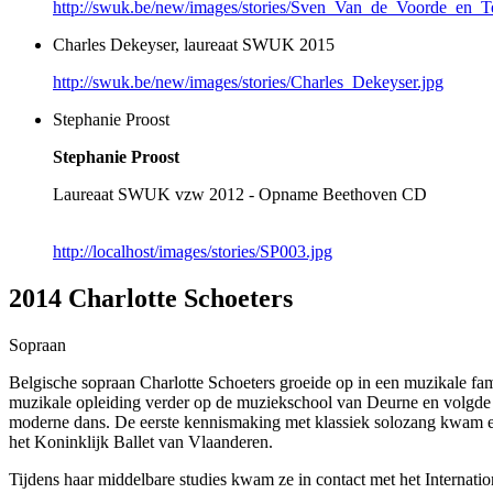
http://swuk.be/new/images/stories/Sven_Van_de_Voorde_en_Te
Charles Dekeyser, laureaat SWUK 2015
http://swuk.be/new/images/stories/Charles_Dekeyser.jpg
Stephanie Proost
Stephanie Proost
Laureaat SWUK vzw 2012 - Opname Beethoven CD
http://localhost/images/stories/SP003.jpg
2014 Charlotte Schoeters
Sopraan
Belgische sopraan Charlotte Schoeters groeide op in een muzikale famil
muzikale opleiding verder op de muziekschool van Deurne en volgde 
moderne dans. De eerste kennismaking met klassiek solozang kwam er a
het Koninklijk Ballet van Vlaanderen.
Tijdens haar middelbare studies kwam ze in contact met het Internat