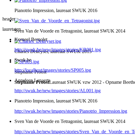
Pianotrio Impression, laureaat SWUK 2016
header
lauretaten
Sven Van de Voorde en Tetragonist, laureaat SWUK 2014
Korneel Bernolet
http://swuk.be/new/images/stories/KB001.jpg
Charles Dekeyser, laureaat SWUK 2015
Swuk.be
http://localhost/images/stories/SP005.jpg
Stephanie Proost
Anneleen Lenaerts
Stephanie Proost
Laureaat SWUK vzw 2012 - Opname Beet
http://swuk.be/new/images/stories/AL001.jpg
Pianotrio Impression, laureaat SWUK 2016
http://swuk.be/new/images/stories/Pianotrio_Impression.jpg
Sven Van de Voorde en Tetragonist, laureaat SWUK 2014
http://swuk.be/new/images/stories/Sven_Van_de_Voorde_en_Te