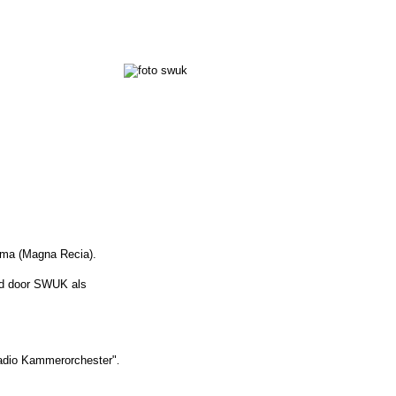
amma (Magna Recia).
erd door SWUK als
 Radio Kammerorchester"
.