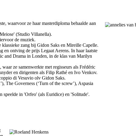
iste, waarvoor ze haar masterdiploma behaalde aan
Meiose' (Studio Villanella).
iervoor de muziek.
 klassieke zang bij Gidon Saks en Mireille Capelle.
g en ontving de prijs Legaat Aerens. In haar laatste
sic and Drama in Londen, in de klas van Marilyn
, waar ze samenwerkte met regisseurs als Frédéric
yder en dirigenten als Filip Rathé en Ivo Venkov.
coppio di Vesuvio olv Gidon Saks.
’), The Governess (‘Turn of the screw’), Aspasia
peelde in 'Orfeo' (als Euridice) en 'Solitude'.
t
en