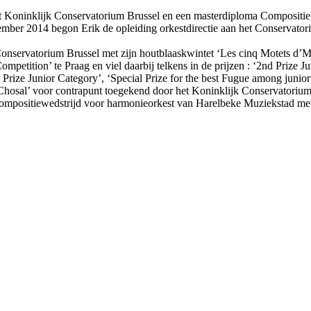
het Koninklijk Conservatorium Brussel en een masterdiploma Compositi
mber 2014 begon Erik de opleiding orkestdirectie aan het Conservator
Conservatorium Brussel met zijn houtblaaskwintet ‘Les cinq Motets d’M
petition’ te Praag en viel daarbij telkens in de prijzen : ‘2nd Prize Ju
 Prize Junior Category’, ‘Special Prize for the best Fugue among junior 
 Chosal’ voor contrapunt toegekend door het Koninklijk Conservatorium
e compositiewedstrijd voor harmonieorkest van Harelbeke Muziekstad met