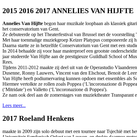
2015 2016 2017 ANNELIES VAN HIJFTE
Annelies Van Hijfte
begon haar muzikale loopbaan als klassiek gitar
het conservatorium van Gent.
Ze debuteerde op het Theaterfestival van Brussel met de voorstelling '
Met haar toenmalige muziekgroep Keizer Platypus componeerde zij h
Daarna startte ze in hetzelfde Conservatorium van Gent met een studie
In 2014 behaalde zij voor haar masterproef een grootste onderscheidin
jaar studeerde Van Hijfte aan de prestigieuze Guildhall School of Mu
Rees.
Tijdens 2011-2012 maakte zij deel uit van de Operastudio Vlaanderen
Dusenne, Ronny Lauwers, Vincent van den Elschout, Benoit de Leersn
Van Hijfte heeft podiumervaring kunnen opdoen met ensembles als S
Hiermee vertolkte ze rollen zoals Poppea (‘L'incoronazione di Poppea
(‘Mitridate’) en Valletto (‘L'incoronazione di Poppea').
Ze nam ook deel aan de zomerstages van muziektheater Transparant en s
Lees meer...
2017 Roeland Henkens
maakte in 2009 zijn solo debuut met een tournee naar Tsjechië met he
Universitair Symfonisch Orkest
van Leuven, en drukte daarmee mete