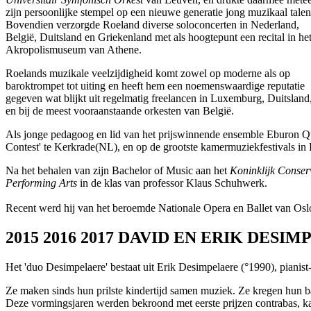
zijn persoonlijke stempel op een nieuwe generatie jong muzikaal talen
Bovendien verzorgde Roeland diverse soloconcerten in Nederland,
België, Duitsland en Griekenland met als hoogtepunt een recital in he
Akropolismuseum van Athene.
Roelands muzikale veelzijdigheid komt zowel op moderne als op
baroktrompet tot uiting en heeft hem een noemenswaardige reputatie
gegeven wat blijkt uit regelmatig freelancen in Luxemburg, Duitsland
en bij de meest vooraanstaande orkesten van België.
Als jonge pedagoog en lid van het prijswinnende ensemble Eburon Qu
Contest' te Kerkrade(NL), en op de grootste kamermuziekfestivals in 
Na het behalen van zijn Bachelor of Music aan het
Koninklijk Conser
Performing Arts
in de klas van professor Klaus Schuhwerk.
Recent werd hij van het beroemde Nationale Opera en Ballet van Oslo.
2015 2016 2017 DAVID EN ERIK DESI
Het 'duo Desimpelaere' bestaat uit Erik Desimpelaere (°1990), pianist
Ze maken sinds hun prilste kindertijd samen muziek. Ze kregen hun
Deze vormingsjaren werden bekroond met eerste prijzen contrabas, kam