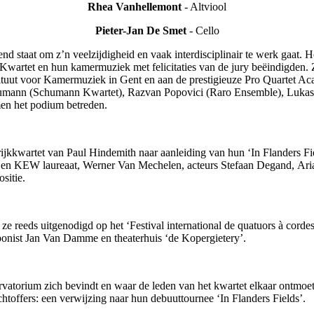
Rhea Vanhellemont
- Altviool
Pieter-Jan De Smet
- Cello
end staat om z’n veelzijdigheid en vaak interdisciplinair te werk gaat
Kwartet en hun kamermuziek met felicitaties van de jury beëindigden. 
ut voor Kamermuziek in Gent en aan de prestigieuze Pro Quartet Acade
humann (Schumann Kwartet), Razvan Popovici (Raro Ensemble), Lukas
men het podium betreden.
ijkkwartet van Paul Hindemith naar aanleiding van hun ‘In Flanders Fie
n KEW laureaat, Werner Van Mechelen, acteurs Stefaan Degand, Ariane
sitie.
 reeds uitgenodigd op het ‘Festival international de quatuors à cord
nist Jan Van Damme en theaterhuis ‘de Kopergietery’.
rvatorium zich bevindt en waar de leden van het kwartet elkaar ontmoet
htoffers: een verwijzing naar hun debuuttournee ‘In Flanders Fields’.