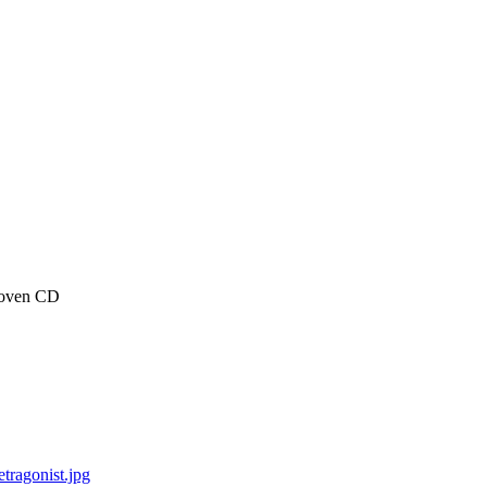
hoven CD
tragonist.jpg