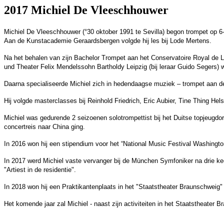
2017 Michiel De Vleeschhouwer
Michiel De Vleeschhouwer (°30 oktober 1991 te Sevilla) begon trompet op 6-ja
Aan de Kunstacademie Geraardsbergen volgde hij les bij Lode Mertens.
Na het behalen van zijn Bachelor Trompet aan het Conservatoire Royal de L
und Theater Felix Mendelssohn Bartholdy Leipzig (bij leraar Guido Segers) 
Daarna specialiseerde Michiel zich in hedendaagse muziek – trompet aan d
Hij volgde masterclasses bij Reinhold Friedrich, Eric Aubier, Tine Thing He
Michiel was gedurende 2 seizoenen solotrompettist bij het Duitse topjeugd
concertreis naar China ging.
In 2016 won hij een stipendium voor het “National Music Festival Washingt
In 2017 werd Michiel vaste vervanger bij de München Symfoniker na drie keer
"Artiest in de residentie".
In 2018 won hij een Praktikantenplaats in het "Staatstheater Braunschweig" 
Het komende jaar zal Michiel - naast zijn activiteiten in het Staatstheate