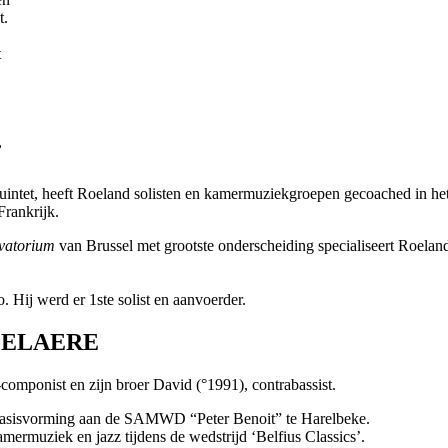
t.
t
,
intet, heeft Roeland solisten en kamermuziekgroepen gecoached in het
Frankrijk.
vatorium
van Brussel met grootste onderscheiding specialiseert Roela
 Hij werd er 1ste solist en aanvoerder.
MPELAERE
-componist en zijn broer David (°1991), contrabassist.
 basisvorming aan de SAMWD “Peter Benoit” te Harelbeke.
ermuziek en jazz tijdens de wedstrijd ‘Belfius Classics’.