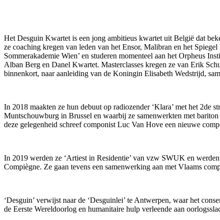
Het Desguin Kwartet is een jong ambitieus kwartet uit België dat bek
ze coaching kregen van leden van het Ensor, Malibran en het Spiegel 
Sommerakademie Wien’ en studeren momenteel aan het Orpheus Institu
Alban Berg en Danel Kwartet. Masterclasses kregen ze van Erik Sc
binnenkort, naar aanleiding van de Koningin Elisabeth Wedstrijd, sa
In 2018 maakten ze hun debuut op radiozender ‘Klara’ met het 2de str
Muntschouwburg in Brussel en waarbij ze samenwerkten met bariton e
deze gelegenheid schreef componist Luc Van Hove een nieuwe compo
In 2019 werden ze ‘Artiest in Residentie’ van vzw SWUK en werden ze
Compiègne. Ze gaan tevens een samenwerking aan met Vlaams compo
‘Desguin’ verwijst naar de ‘Desguinlei’ te Antwerpen, waar het conse
de Eerste Wereldoorlog en humanitaire hulp verleende aan oorlogsslac