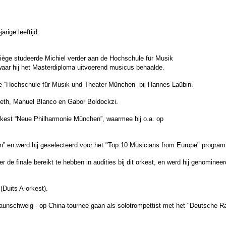
rige leeftijd.
iège studeerde Michiel verder aan de Hochschule für Musik
waar hij het Masterdiploma uitvoerend musicus behaalde.
e “Hochschule für Musik und Theater München” bij Hannes Laübin.
lseth, Manuel Blanco en Gabor Boldockzi.
orkest “Neue Philharmonie München”, waarmee hij o.a. op
on” en werd hij geselecteerd voor het "Top 10 Musicians from Europe" progr
 de finale bereikt te hebben in audities bij dit orkest, en werd hij genomine
(Duits A-orkest).
r Braunschweig - op China-tournee gaan als solotrompettist met het "Deutsche