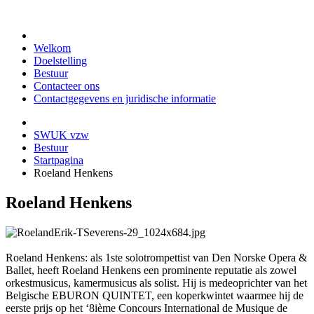
Welkom
Doelstelling
Bestuur
Contacteer ons
Contactgegevens en juridische informatie
SWUK vzw
Bestuur
Startpagina
Roeland Henkens
Roeland Henkens
Roeland Henkens:
als 1
ste
solotrompettist van
Den Norske Opera &
Ballet
, heeft
Roeland Henkens
een prominente reputatie als zowel
orkestmusicus, kamermusicus als solist. Hij is medeoprichter van het
Belgische
EBURON QUINTET, een
koperkwintet
waarmee hij de
eerste prijs op het ‘8ième Concours International de Musique de