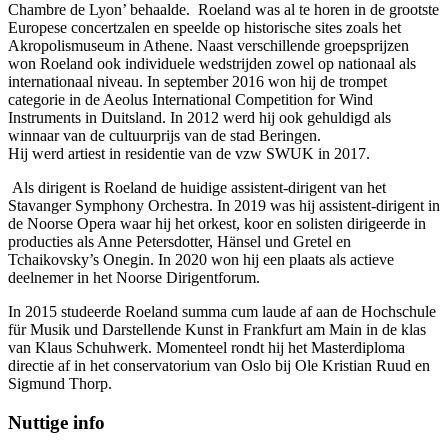
Chambre de Lyon’ behaalde. Roeland was al te horen in de grootste
Europese concertzalen en speelde op historische sites zoals het
Akropolismuseum in Athene. Naast verschillende groepsprijzen
won Roeland ook individuele wedstrijden zowel op nationaal als
internationaal niveau. In september 2016 won hij de trompet
categorie in de
Aeolus International Competition for Wind
Instruments
in Duitsland. In 2012 werd hij ook gehuldigd als
winnaar van de cultuurprijs van de stad
Beringen
.
Hij werd artiest in residentie van de vzw SWUK in 2017.
Als dirigent is Roeland de huidige assistent-dirigent van het
Stavanger Symphony Orchestra. In 2019 was hij assistent-dirigent in
de Noorse Opera waar hij het orkest, koor en solisten dirigeerde in
producties als
Anne Petersdotter, Hänsel und Gretel
en
Tchaikovsky’s
Onegin.
In 2020 won hij een plaats als actieve
deelnemer in het Noorse Dirigentforum.
In 2015 studeerde Roeland summa cum laude af aan de
Hochschule
für Musik und Darstellende Kunst
in Frankfurt am Main in de klas
van Klaus Schuhwerk. Momenteel rondt hij het Masterdiploma
directie af in het conservatorium van Oslo
bij
Ole Kristian Ruud
en
Sigmund Thorp
.
Nuttige info